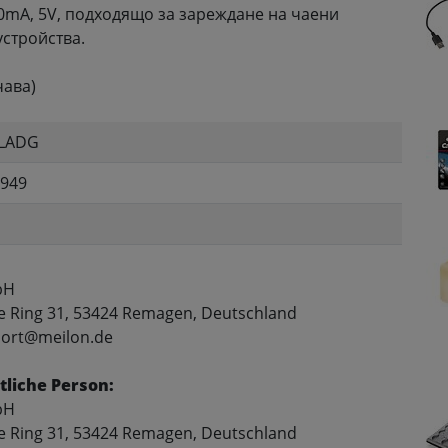
0mA, 5V, подходящо за зареждане на чаени
устройства.
чава)
-LADG
949
bH
e Ring 31, 53424 Remagen, Deutschland
port@meilon.de
liche Person:
bH
e Ring 31, 53424 Remagen, Deutschland