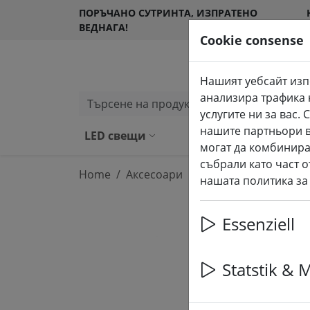
ПОРЪЧАНО СУТРИНТА, ИЗПРАТЕНО
ВЕДНАГА!
Cookie consense
Нашият уебсайт изп
анализира трафика 
Търсене на продукти
услугите ни за вас
нашите партньори в
LED свещи
Външни LED свещ
могат да комбинира
събрали като част о
Home
Аксесоари
нашата политика за
Essenziell
Statstik & 