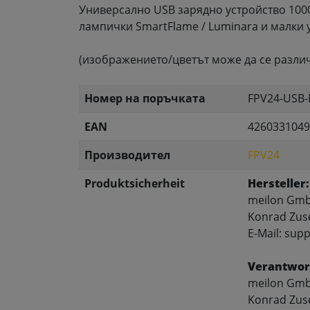
Универсално USB зарядно устройство 100
лампички SmartFlame / Luminara и малки 
(изображението/цветът може да се разли
Номер на поръчката
FPV24-USB
EAN
4260331049
Производител
FPV24
Produktsicherheit
Hersteller:
meilon Gm
Konrad Zus
E-Mail: sup
Verantwort
meilon Gm
Konrad Zus