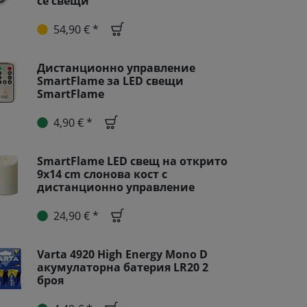
се свещи
54,90 € *
Дистанционно управление
SmartFlame за LED свещи
SmartFlame
4,90 € *
SmartFlame LED свещ на открито
9x14 cm слонова кост с
дистанционно управление
24,90 € *
Varta 4920 High Energy Mono D
акумулаторна батерия LR20 2
броя