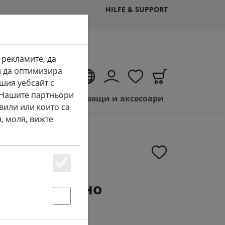
HILFE & SUPPORT
 рекламите, да
и да оптимизира
BG
шия уебсайт с
. Нашите партньори
Продажба на LED свещи и аксесоари
вили или които са
, моля, вижте
Essenziell
 USB зарядно
V 1.0A
Statstik & Marketing