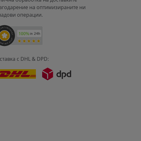
агодарение на оптимизираните ни
ладови операции.
ставка с DHL & DPD: