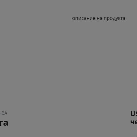
описание на продукта
U
.0A
та
ч