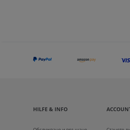
HILFE & INFO
ACCOUN
Обслужване и връщане
Станете д