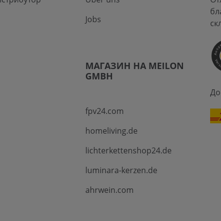
бл
Jobs
ск
МАГАЗИН НА MEILON
GMBH
До
fpv24.com
homeliving.de
lichterkettenshop24.de
luminara-kerzen.de
ahrwein.com