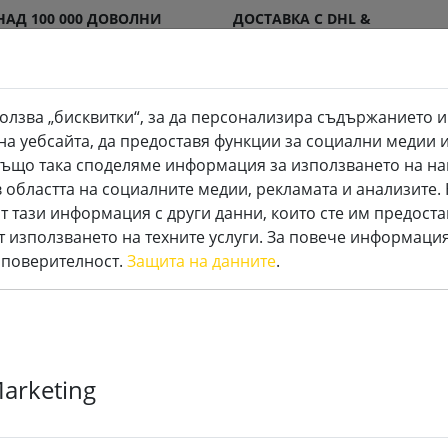
НАД 100 000 ДОВОЛНИ
ДОСТАВКА С DHL &
КЛИЕНТИ
DPD
олзва „бисквитки“, за да персонализира съдържанието и
на уебсайта, да предоставя функции за социални медии 
. Също така споделяме информация за използването на на
 областта на социалните медии, рекламата и анализите
и
Специални LED свещи
Аксесоари
т тази информация с други данни, които сте им предоста
т използването на техните услуги. За повече информация
 поверителност.
Защита на данните
.
Универсално
Marketing
устройство 5