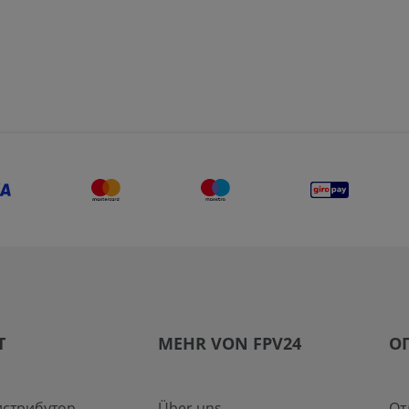
T
MEHR VON FPV24
О
истрибутор
Über uns
От