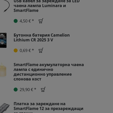
USB кабел за зареждане за LED
чаена лампа Luminara и
SmartFlame
4,50 € *
Бутонна батерия Camelion
Lithium CR 2025 3 V
0,69 € *
SmartFlame акумулаторна чаена
лампа с единично
дистанционно управление
слонова кост
29,90 € *
Платка за зареждане на
SmartFlame 12 за презареждащи