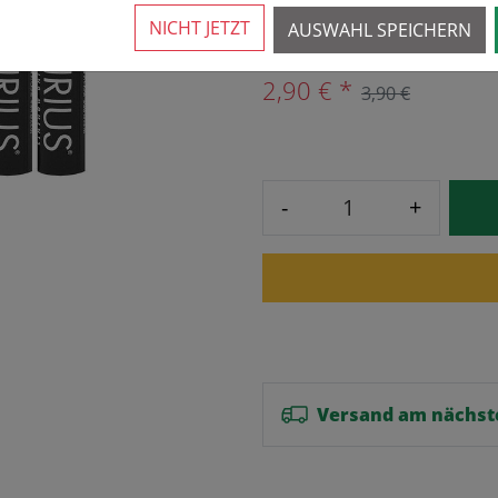
Mehr als 10 verfügbar
NICHT JETZT
AUSWAHL SPEICHERN
2,90 € *
3,90 €
-
+
Versand am nächst