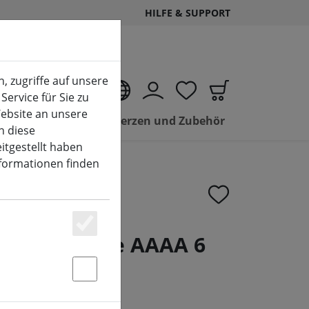
HILFE & SUPPORT
, zugriffe auf unsere
DE
Service für Sie zu
ebsite an unsere
Sale LED Kerzen und Zubehör
n diese
itgestellt haben
nformationen finden
Essenziell
wer Batterie AAAA 6
Statstik & Marketing