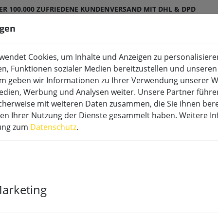
ER 100.000 ZUFRIEDENE KUNDEN
VERSAND MIT DHL & DPD
ngen
endet Cookies, um Inhalte und Anzeigen zu personalisieren
en, Funktionen sozialer Medien bereitzustellen und unseren 
m geben wir Informationen zu Ihrer Verwendung unserer W
tdoor
LED Sonderkerzen
Zubehör
Medien, Werbung und Analysen weiter. Unsere Partner führe
herweise mit weiteren Daten zusammen, die Sie ihnen bere
men Ihrer Nutzung der Dienste gesammelt haben. Weitere I
rung zum
Datenschutz
.
Sirius DecoPo
Stück
Marketing