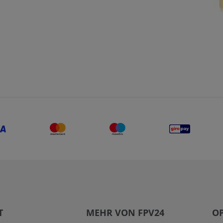
T
MEHR VON FPV24
O