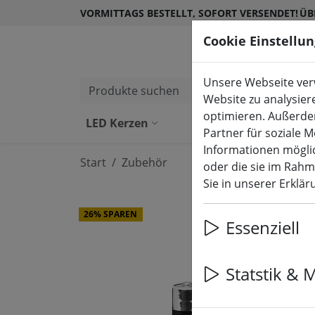
VORMITTAGS BESTELLT, SOFORT VERSENDET!
ÜB
Cookie Einstellu
Unsere Webseite verw
Produkte suchen
Website zu analysier
optimieren. Außerde
LED Kerzen
LED Kerzen Ou
Partner für soziale 
Informationen möglic
Start
Zubehör
oder die sie im Rah
Sie in unserer Erklä
26% SPAREN
Essenziell
Statstik & 