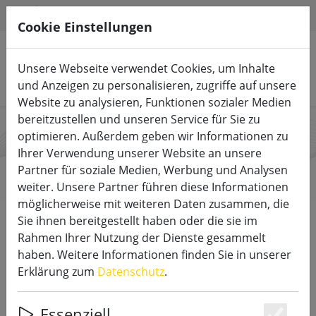
HILFE & SUPPORT
DE
Cookie Einstellungen
Unsere Webseite verwendet Cookies, um Inhalte
Produkte suchen
und Anzeigen zu personalisieren, zugriffe auf unsere
Website zu analysieren, Funktionen sozialer Medien
bereitzustellen und unseren Service für Sie zu
optimieren. Außerdem geben wir Informationen zu
SmartCandle
Ihrer Verwendung unserer Website an unsere
Partner für soziale Medien, Werbung und Analysen
weiter. Unsere Partner führen diese Informationen
möglicherweise mit weiteren Daten zusammen, die
Start
Marken
SmartCandle
Sie ihnen bereitgestellt haben oder die sie im
Rahmen Ihrer Nutzung der Dienste gesammelt
haben. Weitere Informationen finden Sie in unserer
DIREKT ZU DEN PRODUKTEN
Erklärung zum
Datenschutz
.
Die batteriebetriebenen Kerzen von SmartCandle
Essenziell
kommen echten Kerzen am nächsten und sind das