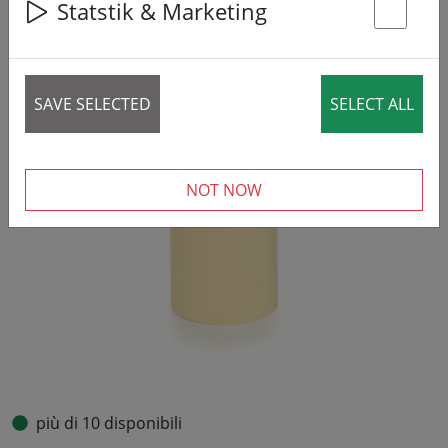
Statstik & Marketing
St
SAVE SELECTED
SELECT ALL
NOT NOW
più di 10 disponibili