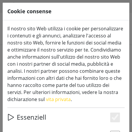
HILFE & SUPPORT
IT
Cookie consense
Il nostro sito Web utilizza i cookie per personalizzare
Cerca prodotti
i contenuti e gli annunci, analizzare l'accesso al
nostro sito Web, fornire le funzioni dei social media
e ottimizzare il nostro servizio per te. Condividiamo
Home
Candele a LED
Avorio
anche informazioni sull'utilizzo del nostro sito Web
con i nostri partner di social media, pubblicità e
analisi. I nostri partner possono combinare queste
informazioni con altri dati che hai fornito loro o che
hanno raccolto come parte del tuo utilizzo dei
SmartCandle LED Candela vera
servizi. Per ulteriori informazioni, vedere la nostra
cera 8x13 cm avorio Telecomando
dichiarazione sul
vita privata
.
liscio
Essenziell
Es