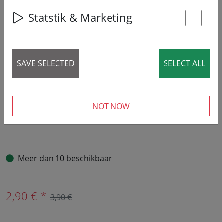
Statstik & Marketing
St
SAVE SELECTED
SELECT ALL
NOT NOW
Meer dan 10 beschikbaar
2,90 € *
3,90 €