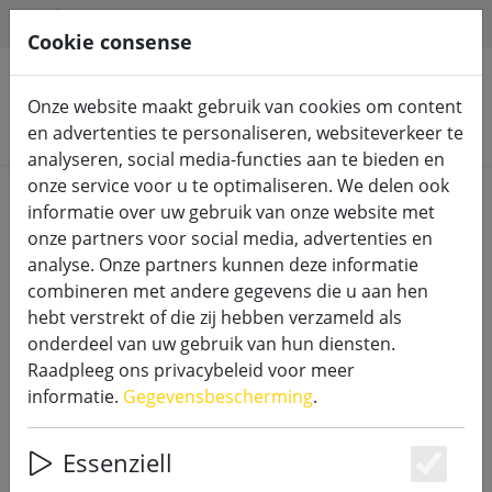
HILFE & SUPPORT
NL
Cookie consense
Onze website maakt gebruik van cookies om content
Zoek producten
en advertenties te personaliseren, websiteverkeer te
analyseren, social media-functies aan te bieden en
onze service voor u te optimaliseren. We delen ook
Home
Accessoires
informatie over uw gebruik van onze website met
onze partners voor social media, advertenties en
analyse. Onze partners kunnen deze informatie
combineren met andere gegevens die u aan hen
hebt verstrekt of die zij hebben verzameld als
Sirius DecoPower batterij AAAA 6
onderdeel van uw gebruik van hun diensten.
stuks
Raadpleeg ons privacybeleid voor meer
informatie.
Gegevensbescherming
.
Essenziell
26% DISCOUNT
Es