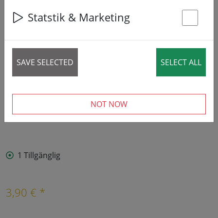
Statstik & Marketing
St
SAVE SELECTED
SELECT ALL
NOT NOW
1 Tillgänglig
3,90 € *