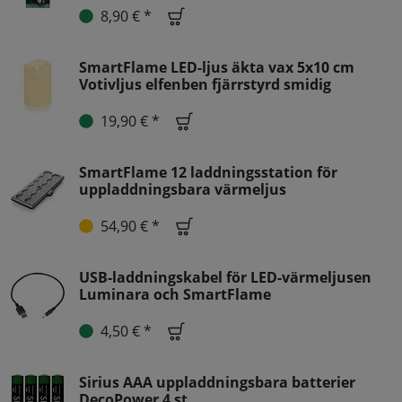
8,90 € *
SmartFlame LED-ljus äkta vax 5x10 cm
Votivljus elfenben fjärrstyrd smidig
19,90 € *
SmartFlame 12 laddningsstation för
uppladdningsbara värmeljus
54,90 € *
USB-laddningskabel för LED-värmeljusen
Luminara och SmartFlame
4,50 € *
Sirius AAA uppladdningsbara batterier
DecoPower 4 st