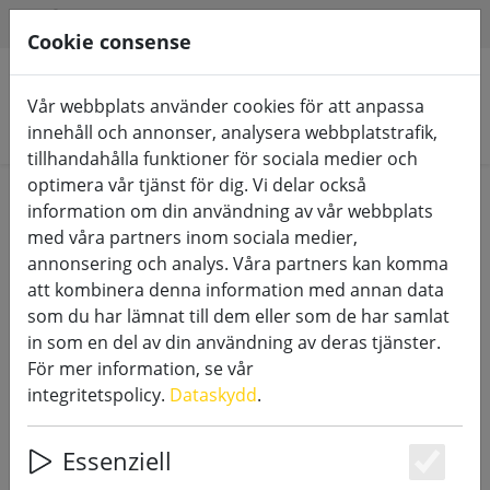
HILFE & SUPPORT
SV
Cookie consense
Vår webbplats använder cookies för att anpassa
Sök produkter
innehåll och annonser, analysera webbplatstrafik,
tillhandahålla funktioner för sociala medier och
optimera vår tjänst för dig. Vi delar också
Home
Tillbehör
information om din användning av vår webbplats
med våra partners inom sociala medier,
annonsering och analys. Våra partners kan komma
att kombinera denna information med annan data
som du har lämnat till dem eller som de har samlat
Sirius DecoPower batteri AAA 6
in som en del av din användning av deras tjänster.
stycken
För mer information, se vår
integritetspolicy.
Dataskydd
.
Essenziell
Es