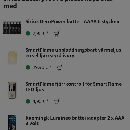
med
Sirius DecoPower batteri AAAA 6 stycken
2,90 € *
SmartFlame uppladdningsbart värmeljus
enkel fjärrstyrd ivory
29,90 € *
SmartFlame fjärrkontroll för SmartFlame
LED-ljus
4,90 € *
Kaemingk Lumineo batteriadapter 2 x AAA
3 Volt