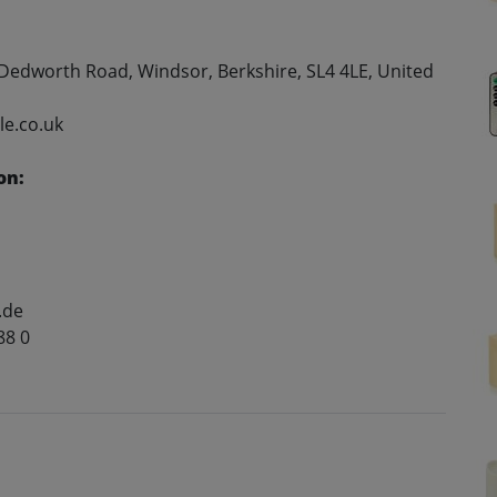
, Dedworth Road, Windsor, Berkshire, SL4 4LE, United
le.co.uk
on:
.de
88 0