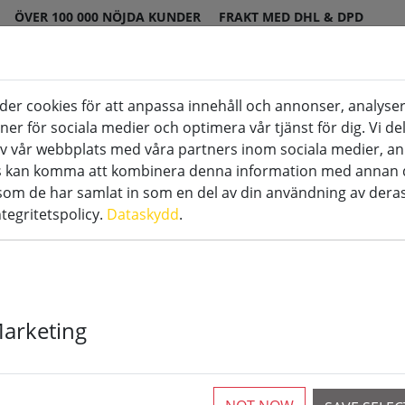
ÖVER 100 000 NÖJDA KUNDER
FRAKT MED DHL & DPD
er cookies för att anpassa innehåll och annonser, analyser
oner för sociala medier och optimera vår tjänst för dig. Vi d
v vår webbplats med våra partners inom sociala medier, a
bruk
LED-ljus för speciella ändamål
Til
rs kan komma att kombinera denna information med annan 
 som de har samlat in som en del av din användning av deras
ntegritetspolicy.
Dataskydd
.
USB-laddnings
Marketing
värmeljusen 
SmartFlame