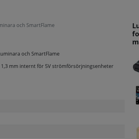
L
uminara och SmartFlame
fo
m
 Luminara och SmartFlame
h 1,3 mm internt för 5V strömförsörjningsenheter