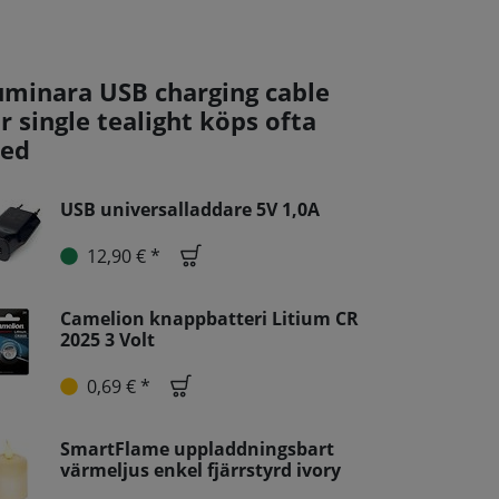
uminara USB charging cable
r single tealight köps ofta
ed
USB universalladdare 5V 1,0A
12,90 € *
Camelion knappbatteri Litium CR
2025 3 Volt
0,69 € *
SmartFlame uppladdningsbart
värmeljus enkel fjärrstyrd ivory