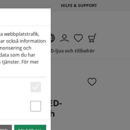
HILFE & SUPPORT
a webbplatstrafik,
SV
elar också information
nnonsering och
lbehör
Rea LED-ljus och tillbehör
data som du har
 tjänster. För mer
Essenziell
kabel för LED-
Luminara och
Statstik & Marketing