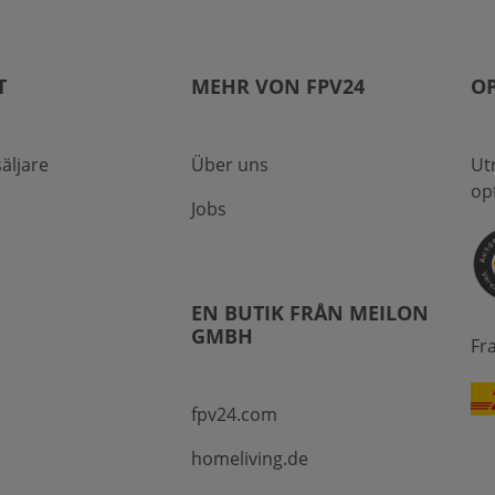
T
MEHR VON FPV24
OP
säljare
Über uns
Ut
op
Jobs
EN BUTIK FRÅN MEILON
GMBH
Fr
fpv24.com
homeliving.de