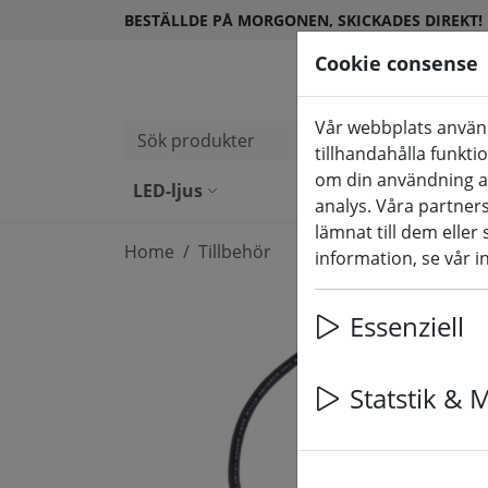
BESTÄLLDE PÅ MORGONEN, SKICKADES DIREKT!
Cookie consense
Vår webbplats använd
Sök produkter
tillhandahålla funkti
om din användning a
LED-ljus
LED-ljus för utomhus
analys. Våra partne
lämnat till dem eller
Home
Tillbehör
information, se vår i
Essenziell
Statstik & 