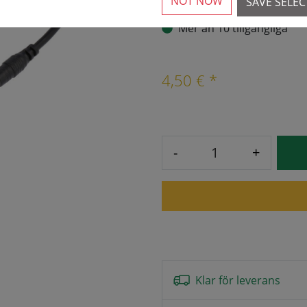
NOT NOW
SAVE SELE
Mer än 10 tillgängliga
4,50 € *
-
+
Klar för leverans