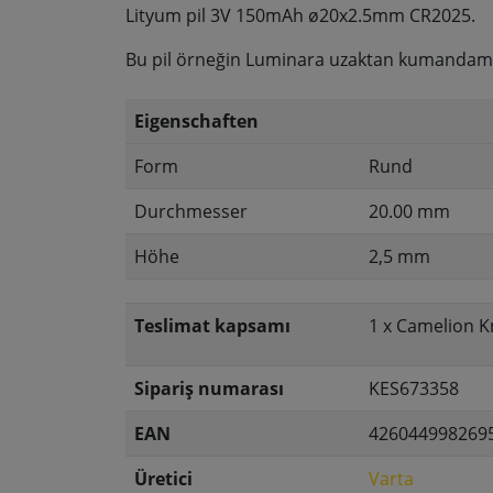
Lityum pil 3V 150mAh ø20x2.5mm CR2025.
Bu pil örneğin Luminara uzaktan kumandam
Eigenschaften
Form
Rund
Durchmesser
20.00 mm
Höhe
2,5 mm
Teslimat kapsamı
1 x Camelion K
Sipariş numarası
KES673358
EAN
426044998269
Üretici
Varta