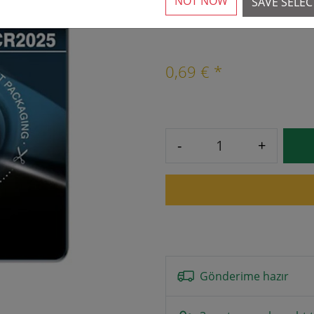
NOT NOW
SAVE SELE
2 Mevcut
0,69 € *
-
+
Gönderime hazır