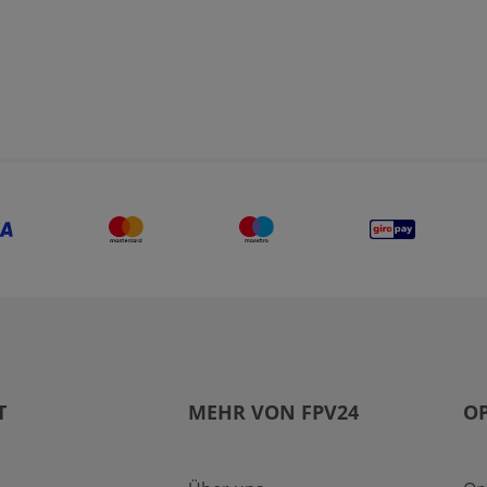
T
MEHR VON FPV24
O