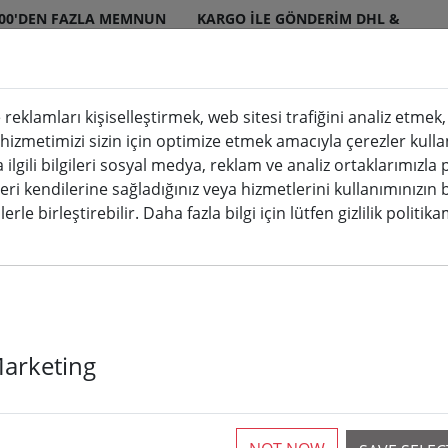
000'DEN FAZLA MEMNUN
KARGO ILE GÖNDERIM DHL &
ERI
DPD
 reklamları kişiselleştirmek, web sitesi trafiğini analiz etme
 hizmetimizi sizin için optimize etmek amacıyla çerezler kulla
a ilgili bilgileri sosyal medya, reklam ve analiz ortaklarımızla
leri kendilerine sağladığınız veya hizmetlerini kullanımınızın 
umları
LED özel mumlar
Aksesuarlar
erle birleştirebilir. Daha fazla bilgi için lütfen gizlilik politik
Marketing
Camelion düğm
3 Volt