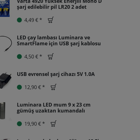
Varta 4920 Yüksek Enerjili Mono D
şarj edilebilir pil LR20 2 adet
4,49 € *
LED çay lambası Luminara ve
SmartFlame için USB şarj kablosu
4,50 € *
USB evrensel şarj cihazı 5V 1.0A
12,90 € *
Luminara LED mum 9 x 23 cm
gümüş uzaktan kumandalı
19,90 € *