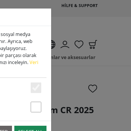
HILFE & SUPPORT
k, sosyal medya
nır. Ayrıca, web
TR
 paylaşıyoruz.
bir parçası olarak
Satılık LED mumlar ve aksesuarlar
amızı inceleyin.
Veri
Essenziell
e pil Lityum CR 2025
Statstik & Marketing