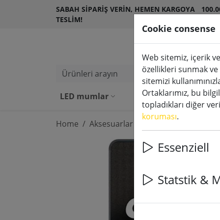
SABAH SIPARIŞ VERIN, HEMEN KARGOYA
100.
TESLIM!
MÜŞT
Cookie consense
Web sitemiz, içerik ve
özellikleri sunmak ve
Ürünleri arayın
sitemizi kullanımınızl
Ortaklarımız, bu bilgi
LED mumlar
Dış mekan LED m
topladıkları diğer veril
koruması
.
Home
Aksesuarlar
Essenziell
Statstik & 