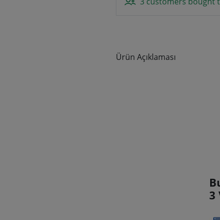
3 customers bought t
Ürün Açıklaması
B
3 