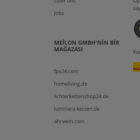
Über uns
Op
sa
Jobs
MEILON GMBH'NIN BIR
MAĞAZASI
Ka
fpv24.com
homeliving.de
lichterkettenshop24.de
luminara-kerzen.de
ahrwein.com