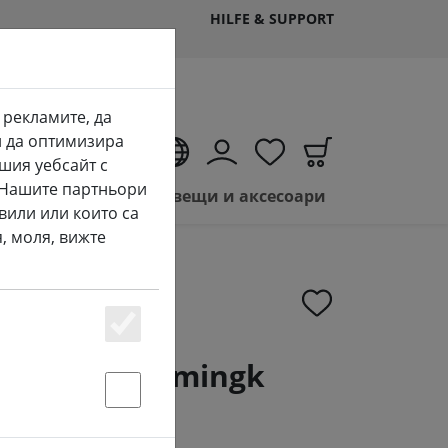
HILFE & SUPPORT
 рекламите, да
и да оптимизира
BG
шия уебсайт с
. Нашите партньори
Продажба на LED свещи и аксесоари
вили или които са
, моля, вижте
Essenziell
атерии Kaemingk
AA 3 V
Statstik & Marketing