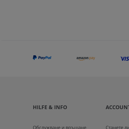
HILFE & INFO
ACCOUN
Обслужване и връщане
Станете д