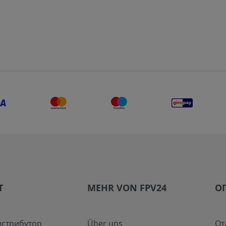
T
MEHR VON FPV24
О
истрибутор
Über uns
От