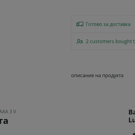
Готово за доставка
2 customers bought t
описание на продукта
В
AAA 3 V
та
L