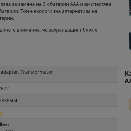
лзва за замяна на 2 x батерии ААА и ви спестява
батерии. Той е екологична алтернатива на
терии.
бърнете внимание, че захранващият блок е
eadapter, Transformator
K
A
2672
2336604
gk
ler: