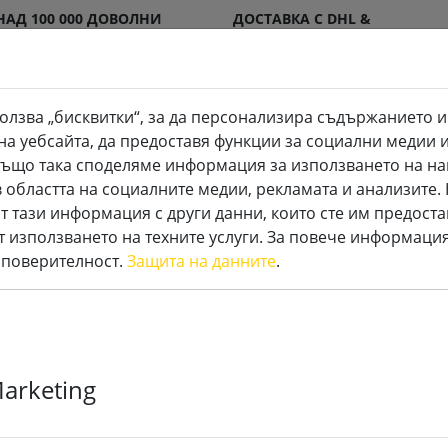
НАД 100 000 ДОВОЛНИ
ДОСТАВКА С DHL &
КЛИЕНТИ
DPD
олзва „бисквитки“, за да персонализира съдържанието и
на уебсайта, да предоставя функции за социални медии 
. Също така споделяме информация за използването на на
 областта на социалните медии, рекламата и анализите
и
Специални LED свещи
Аксесоари
т тази информация с други данни, които сте им предоста
т използването на техните услуги. За повече информация
 поверителност.
Защита на данните
.
Адаптер за б
Marketing
Lumineo 2 x A