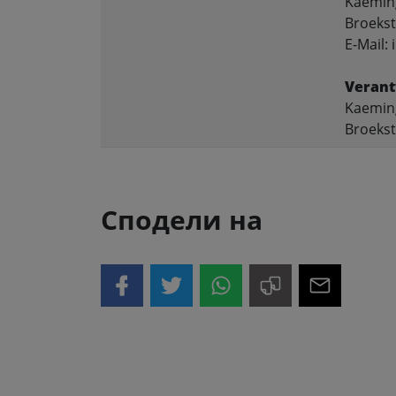
Kaeming
Broekst
E-Mail:
Verant
Kaeming
Broekst
Сподели на