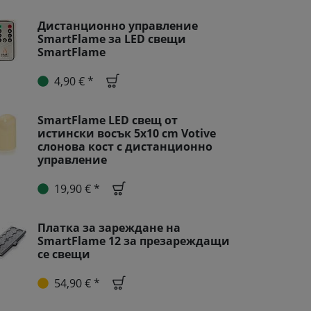
Дистанционно управление
SmartFlame за LED свещи
SmartFlame
4,90 € *
SmartFlame LED свещ от
истински восък 5x10 cm Votive
слонова кост с дистанционно
управление
19,90 € *
Платка за зареждане на
SmartFlame 12 за презареждащи
се свещи
54,90 € *