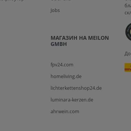
бл
Jobs
ск
МАГАЗИН НА MEILON
GMBH
До
fpv24.com
homeliving.de
lichterkettenshop24.de
luminara-kerzen.de
ahrwein.com