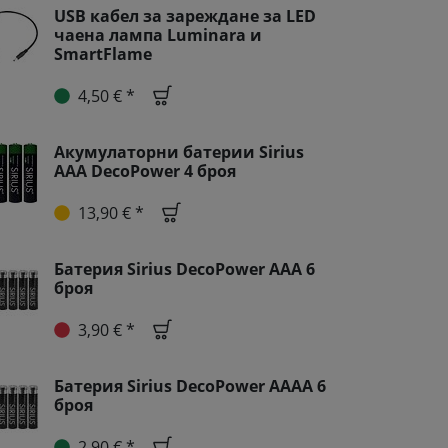
USB кабел за зареждане за LED
чаена лампа Luminara и
SmartFlame
4,50 € *
Акумулаторни батерии Sirius
AAA DecoPower 4 броя
13,90 € *
Батерия Sirius DecoPower AAA 6
броя
3,90 € *
Батерия Sirius DecoPower AAAA 6
броя
2,90 € *