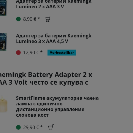
Адаптер за батерии Kaemingk
Lumineo 2 x AAA 3 V
8,90 € *
Адаптер за батерии Kaemingk
Lumineo 3 x AAA 4,5 V
12,90 € *
Vorbestellbar
aemingk Battery Adapter 2 x
AA 3 Volt често се купува с
SmartFlame акумулаторна чаена
лампа с единично
дистанционно управление
слонова кост
29,90 € *