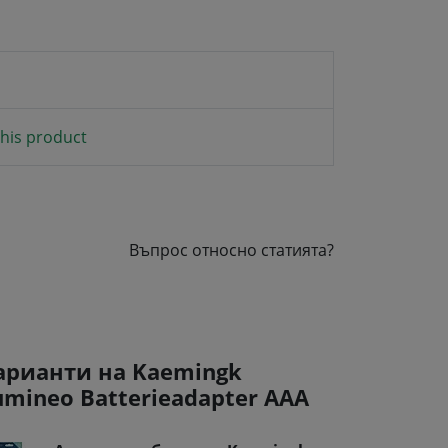
his product
Въпрос относно статията?
арианти на Kaemingk
umineo Batterieadapter AAA