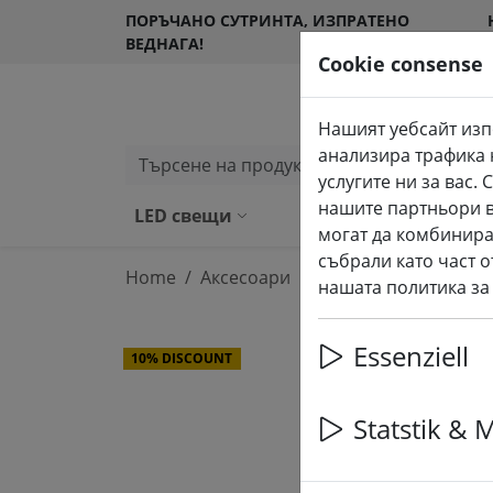
ПОРЪЧАНО СУТРИНТА, ИЗПРАТЕНО
ВЕДНАГА!
Cookie consense
Нашият уебсайт изп
анализира трафика 
Търсене на продукти
услугите ни за вас
нашите партньори в
LED свещи
Външни LED свещ
могат да комбинира
събрали като част о
Home
Аксесоари
нашата политика за
Essenziell
10% DISCOUNT
Statstik & 