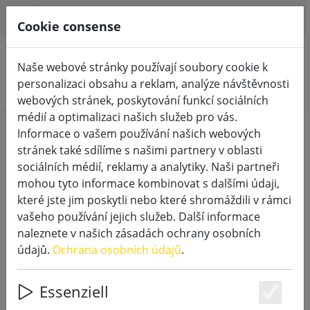
HILFE & SUPPORT
CS
Cookie consense
Naše webové stránky používají soubory cookie k
personalizaci obsahu a reklam, analýze návštěvnosti
Hledat produkty
webových stránek, poskytování funkcí sociálních
médií a optimalizaci našich služeb pro vás.
Home
LED svíčky
Informace o vašem používání našich webových
stránek také sdílíme s našimi partnery v oblasti
LED svíčky z pravého vosku v
sociálních médií, reklamy a analytiky. Naši partneři
mohou tyto informace kombinovat s dalšími údaji,
interiéru
které jste jim poskytli nebo které shromáždili v rámci
vašeho používání jejich služeb. Další informace
14 Products
naleznete v našich zásadách ochrany osobních
údajů.
Ochrana osobních údajů
.
Unterkategorien
Essenziell
Es