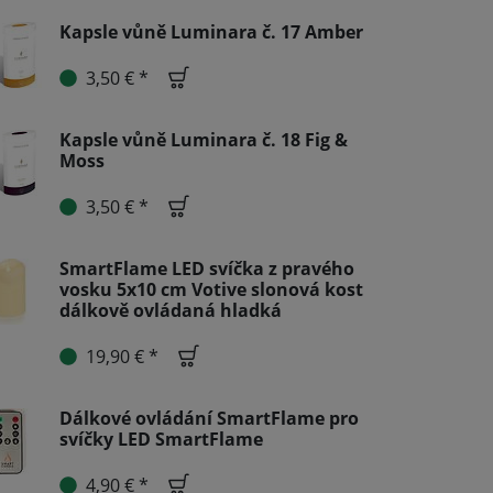
Kapsle vůně Luminara č. 17 Amber
3,50 € *
Kapsle vůně Luminara č. 18 Fig &
Moss
3,50 € *
SmartFlame LED svíčka z pravého
vosku 5x10 cm Votive slonová kost
dálkově ovládaná hladká
19,90 € *
Dálkové ovládání SmartFlame pro
svíčky LED SmartFlame
4,90 € *