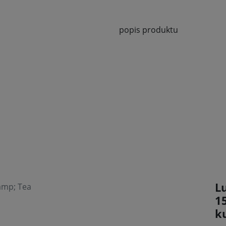
popis produktu
L
amp; Tea
1
k