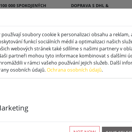
 100 000 SPOKOJENÝCH
DOPRAVA S DHL &
KŮ
DPD
používají soubory cookie k personalizaci obsahu a reklam, 
skytování funkcí sociálních médií a optimalizaci našich služ
šich webových stránek také sdílíme s našimi partnery v oblas
Naši partneři mohou tyto informace kombinovat s dalšími údaj
ED
Speciální svíčky LED
Příslušenství
hromáždili v rámci vašeho používání jejich služeb. Další inf
rany osobních údajů.
Ochrana osobních údajů
.
Marketing
Kapsle vůně L
Currant &amp