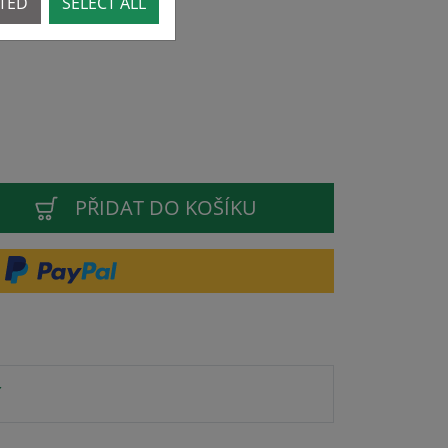
CTED
SELECT ALL
PŘIDAT DO KOŠÍKU
í