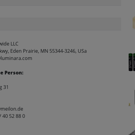
wide LLC
kwy, Eden Prairie, MN 55344-3246, USa
@luminara.com
e Person:
g 31
@meilon.de
/ 40 52 88 0