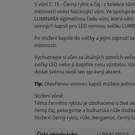
S vůní č. 15 - Černý rybíz a čaj - z kolekce
místností vnést fascinující vůni. Ve spolupr
LUMINARA výjimečnou řadu vůní, která vám za
vonných kapslí pro LED vonnou svíčku LUMI
Po vložení kapsle do svíčky a jejím zapnutí z
místnosti.
Vychutnejte si vůni za útulných zimních več
svíčky LED nebo jí doplňte svou výzdobu. Vů
dodat svému okolí ten správný akcent.
Tip:
Otevřenou vonnou kapsli můžete jednodu
Složení vůně:
Téma černého rybízu je obohaceno o živé a
černý čaj, pelargonie a bulharská růže dodáva
Složení: černý rybíz, růže, bergamot, černý č
Číslo objednávky
LUM-ACAP015