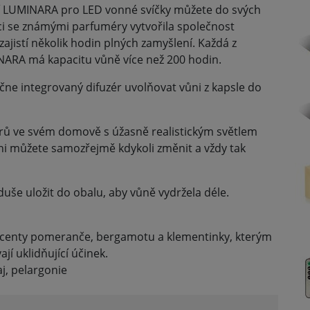
 vůní LUMINARA pro LED vonné svíčky můžete do svých
áci se známými parfuméry vytvořila společnost
jistí několik hodin plných zamyšlení. Každá z
NARA má kapacitu vůně více než 200 hodin.
ačne integrovaný difuzér uvolňovat vůni z kapsle do
erů ve svém domově s úžasně realistickým světlem
ni můžete samozřejmě kdykoli změnit a vždy tak
še uložit do obalu, aby vůně vydržela déle.
kcenty pomeranče, bergamotu a klementinky, kterým
jí uklidňující účinek.
aj, pelargonie