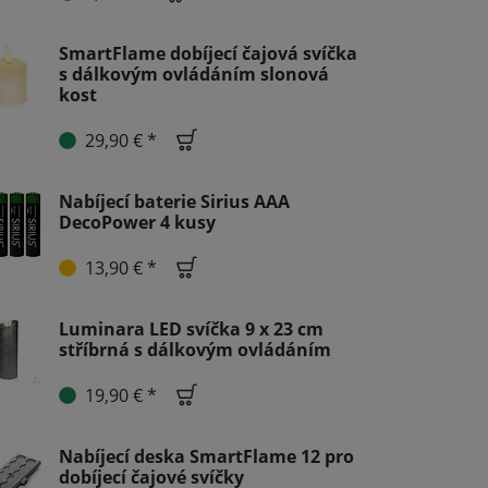
SmartFlame dobíjecí čajová svíčka
s dálkovým ovládáním slonová
kost
29,90 € *
Nabíjecí baterie Sirius AAA
DecoPower 4 kusy
13,90 € *
Luminara LED svíčka 9 x 23 cm
stříbrná s dálkovým ovládáním
19,90 € *
Nabíjecí deska SmartFlame 12 pro
dobíjecí čajové svíčky