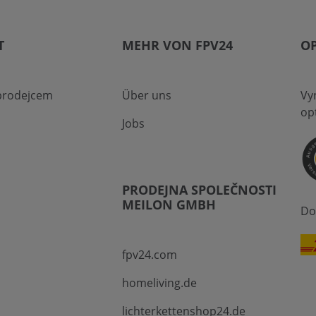
T
MEHR VON FPV24
O
 prodejcem
Über uns
Vyn
op
Jobs
PRODEJNA SPOLEČNOSTI
MEILON GMBH
Do
fpv24.com
homeliving.de
lichterkettenshop24.de