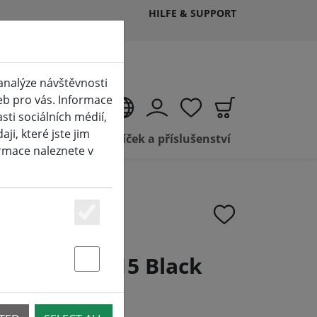
HILFE & SUPPORT
analýze návštěvnosti
eb pro vás. Informace
CS
ti sociálních médií,
i, které jste jim
Prodej LED svíček a příslušenství
ormace naleznete v
Essenziell
uminara č. 15 Black
Statstik & Marketing
; Tea