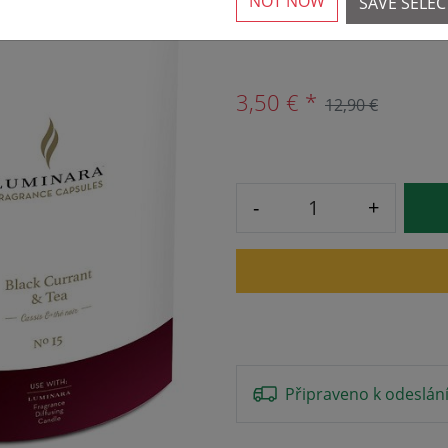
NOT NOW
SAVE SELE
Více než 10 k dispozici
3,50 € *
12,90 €
-
+
Připraveno k odeslán