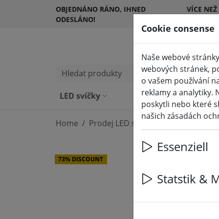
OBJEDNÁNO RÁNO, IHNED
VÍCE NEŽ
ODESLÁNO!
ZÁKAZNÍ
Cookie consense
Naše webové stránky 
webových stránek, po
Hledat produkty
o vašem používání na
reklamy a analytiky. 
LED svíčky
Venkovní svíčky L
poskytli nebo které s
našich zásadách och
Home
Prodej LED svíček a příslušenství
Essenziell
73% DISCOUNT
Statstik & 