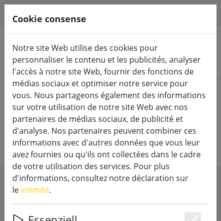
HILFE & SUPPORT
FR
Cookie consense
Notre site Web utilise des cookies pour
personnaliser le contenu et les publicités, analyser
Rechercher des produits
l'accès à notre site Web, fournir des fonctions de
médias sociaux et optimiser notre service pour
Home
Bougies LED
L'or et l'argent
vous. Nous partageons également des informations
sur votre utilisation de notre site Web avec nos
Luminara LED bougies en cire
partenaires de médias sociaux, de publicité et
d'analyse. Nos partenaires peuvent combiner ces
véritable or et argent
informations avec d'autres données que vous leur
avez fournies ou qu'ils ont collectées dans le cadre
de votre utilisation des services. Pour plus
d'informations, consultez notre déclaration sur
SHOW FILTERS
le
intimité
.
Essenziell