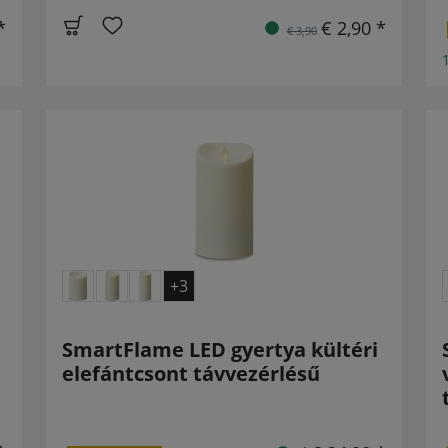
*
€ 2,90 *
€ 3,90
+3
SmartFlame LED gyertya kültéri
elefántcsont távvezérlésű