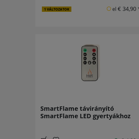
€ 34,90 
el
1 VÁLTOZATOK
SmartFlame távirányító
SmartFlame LED gyertyákhoz