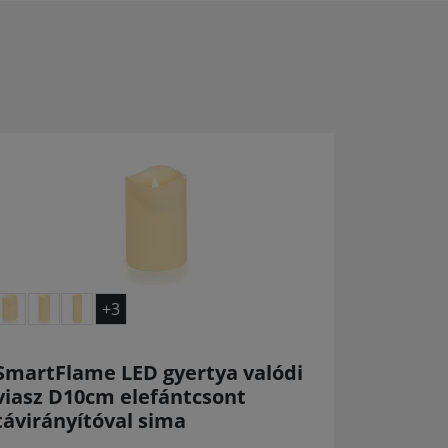
+3
SmartFlame LED gyertya valódi
viasz D10cm elefántcsont
távirányítóval sima