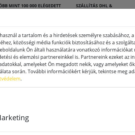
ÖBB MINT 100 000 ELÉGEDETT
SZÁLLÍTÁS DHL &
GYFÉL
DPD
használ a tartalom és a hirdetések személyre szabásához, a
hez, közösségi média funkciók biztosításához és a szolgált
eboldalunk Ön általi használatára vonatkozó információka
etési és elemzési partnereinkkel is. Partnereink ezeket az 
tyák
LED speciális gyertyák
Tartozékok
datokkal, amelyeket Ön megadott nekik, vagy amelyeket ők 
nálata során. További információkért kérjük, tekintse meg a
tvédelem
.
Marketing