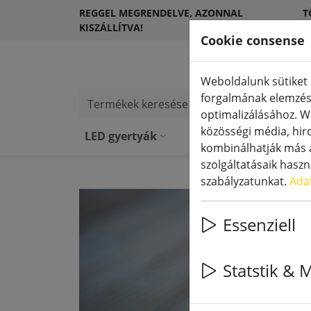
REGGEL MEGRENDELVE, AZONNAL
T
KISZÁLLÍTVA!
Ü
Cookie consense
Weboldalunk sütiket 
forgalmának elemzésé
Termékek keresése
optimalizálásához. W
közösségi média, hird
LED gyertyák
Kültéri LED gyer
kombinálhatják más a
szolgáltatásaik hasz
szabályzatunkat.
Ada
Essenziell
Statstik & 