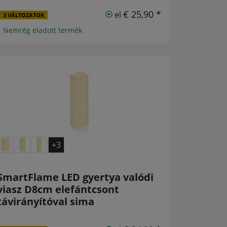
€ 25,90 *
el
3 VÁLTOZATOK
1 Nemrég eladott termék
+3
SmartFlame LED gyertya valódi
viasz D8cm elefántcsont
távirányítóval sima