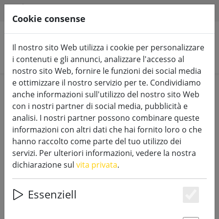
HILFE & SUPPORT
IT
Cookie consense
Il nostro sito Web utilizza i cookie per personalizzare
Cerca prodotti
i contenuti e gli annunci, analizzare l'accesso al
nostro sito Web, fornire le funzioni dei social media
e ottimizzare il nostro servizio per te. Condividiamo
Home
Accessori
anche informazioni sull'utilizzo del nostro sito Web
con i nostri partner di social media, pubblicità e
analisi. I nostri partner possono combinare queste
informazioni con altri dati che hai fornito loro o che
hanno raccolto come parte del tuo utilizzo dei
Adattatore batteria Kaemingk 2 x
servizi. Per ulteriori informazioni, vedere la nostra
AAA 3 Volt
dichiarazione sul
vita privata
.
Essenziell
Es
10% DISCOUNT