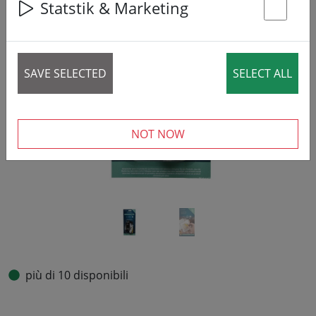
Statstik & Marketing
St
‹
›
SAVE SELECTED
SELECT ALL
NOT NOW
più di 10 disponibili