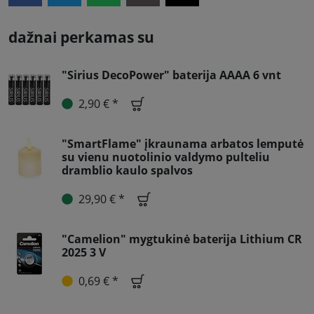
dažnai perkamas su
"Sirius DecoPower" baterija AAAA 6 vnt
2,90 € *
"SmartFlame" įkraunama arbatos lemputė
su vienu nuotolinio valdymo pulteliu
dramblio kaulo spalvos
29,90 € *
"Camelion" mygtukinė baterija Lithium CR
2025 3 V
0,69 € *