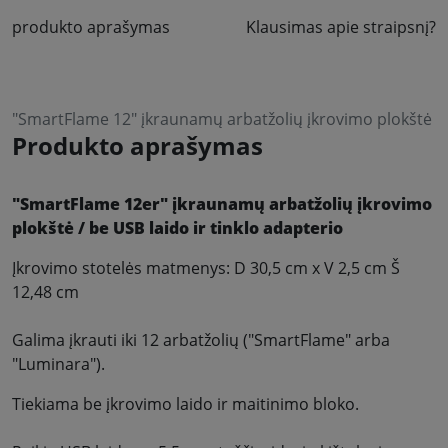
produkto aprašymas
Klausimas apie straipsnį?
"SmartFlame 12" įkraunamų arbatžolių įkrovimo plokštė
Produkto aprašymas
"SmartFlame 12er" įkraunamų arbatžolių įkrovimo
plokštė / be USB laido ir tinklo adapterio
Įkrovimo stotelės matmenys: D 30,5 cm x V 2,5 cm Š
12,48 cm
Galima įkrauti iki 12 arbatžolių ("SmartFlame" arba
"Luminara").
Tiekiama be įkrovimo laido ir maitinimo bloko.