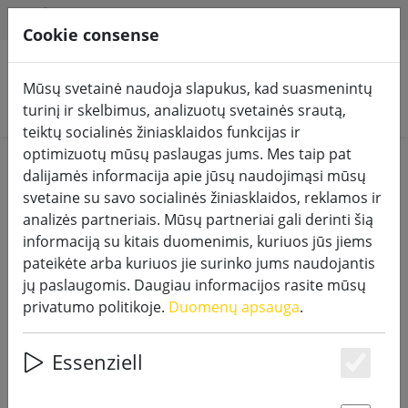
HILFE & SUPPORT
LT
Cookie consense
Mūsų svetainė naudoja slapukus, kad suasmenintų
Ieškoti produktų
turinį ir skelbimus, analizuotų svetainės srautą,
teiktų socialinės žiniasklaidos funkcijas ir
optimizuotų mūsų paslaugas jums. Mes taip pat
Home
Priedai
dalijamės informacija apie jūsų naudojimąsi mūsų
svetaine su savo socialinės žiniasklaidos, reklamos ir
analizės partneriais. Mūsų partneriai gali derinti šią
informaciją su kitais duomenimis, kuriuos jūs jiems
pateikėte arba kuriuos jie surinko jums naudojantis
"SmartFlame 12" įkraunamų
jų paslaugomis. Daugiau informacijos rasite mūsų
arbatžolių įkrovimo plokštė
privatumo politikoje.
Duomenų apsauga
.
Essenziell
Es