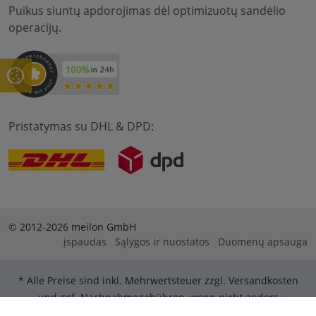
Puikus siuntų apdorojimas dėl optimizuotų sandėlio
operacijų.
Pristatymas su DHL & DPD:
© 2012-2026 meilon GmbH
įspaudas
Sąlygos ir nuostatos
Duomenų apsauga
* Alle Preise sind inkl. Mehrwertsteuer zzgl. Versandkosten
und ggf. Nachnahmegebühren, wenn nicht anders
beschrieben. ** Gilt für Bestellungen innerhalb Deutschlands