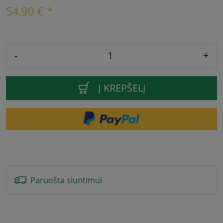
54,90 € *
-
+
Į KREPŠELĮ
Paruošta siuntimui