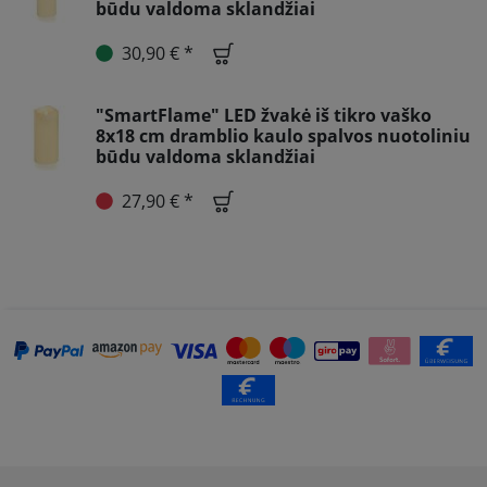
būdu valdoma sklandžiai
30,90 € *
"SmartFlame" LED žvakė iš tikro vaško
8x18 cm dramblio kaulo spalvos nuotoliniu
būdu valdoma sklandžiai
27,90 € *