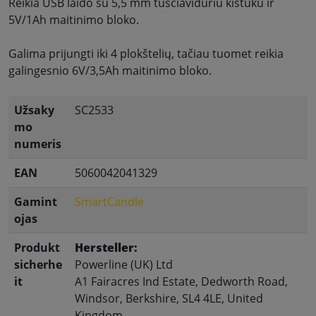
Reikia USB laido su 5,5 mm tuščiaviduriu kištuku ir
5V/1Ah maitinimo bloko.
Galima prijungti iki 4 plokštelių, tačiau tuomet reikia
galingesnio 6V/3,5Ah maitinimo bloko.
Užsaky
SC2533
mo
numeris
EAN
5060042041329
Gamint
SmartCandle
ojas
Produkt
Hersteller:
sicherhe
Powerline (UK) Ltd
it
A1 Fairacres Ind Estate, Dedworth Road,
Windsor, Berkshire, SL4 4LE, United
Kingdom