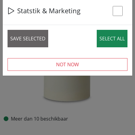
Statstik & Marketing
St
SAVE SELECTED
SELECT ALL
NOT NOW
Meer dan 10 beschikbaar