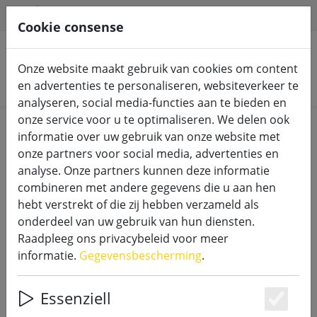
HILFE & SUPPORT
NL
Cookie consense
Onze website maakt gebruik van cookies om content
Zoek producten
en advertenties te personaliseren, websiteverkeer te
analyseren, social media-functies aan te bieden en
onze service voor u te optimaliseren. We delen ook
Home
LED kaarsen voor buiten
informatie over uw gebruik van onze website met
onze partners voor social media, advertenties en
analyse. Onze partners kunnen deze informatie
combineren met andere gegevens die u aan hen
hebt verstrekt of die zij hebben verzameld als
SmartFlame LED kaars buiten 9x18
onderdeel van uw gebruik van hun diensten.
cm ivoor met afstandsbediening
Raadpleeg ons privacybeleid voor meer
informatie.
Gegevensbescherming
.
Essenziell
Es