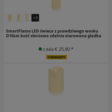
+3
SmartFlame LED świeca z prawdziwego wosku
D10cm kość słoniowa zdalnie sterowana gładka
€ 25,90 *
z dala
3 WARIANTY