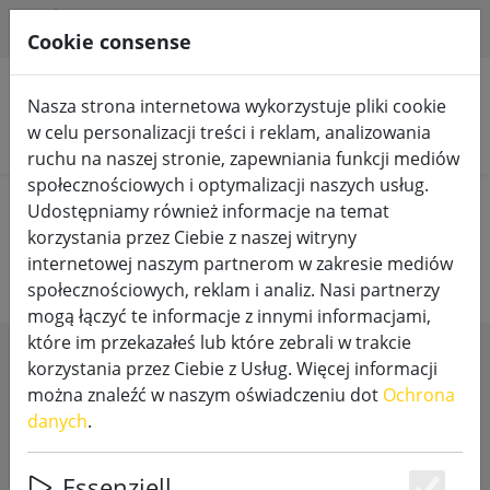
HILFE & SUPPORT
PL
Cookie consense
Nasza strona internetowa wykorzystuje pliki cookie
w celu personalizacji treści i reklam, analizowania
Szukaj produktów
ruchu na naszej stronie, zapewniania funkcji mediów
społecznościowych i optymalizacji naszych usług.
Home
Świece LED
Kość słoniowa
Udostępniamy również informacje na temat
korzystania przez Ciebie z naszej witryny
internetowej naszym partnerom w zakresie mediów
społecznościowych, reklam i analiz. Nasi partnerzy
mogą łączyć te informacje z innymi informacjami,
które im przekazałeś lub które zebrali w trakcie
korzystania przez Ciebie z Usług. Więcej informacji
SHOW FILTERS
można znaleźć w naszym oświadczeniu dot
Ochrona
danych
.
Essenziell
7 articles