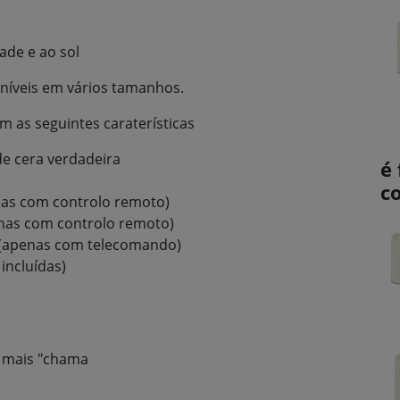
ade e ao sol
oníveis em vários tamanhos.
m as seguintes caraterísticas
de cera verdadeira
é
o
c
nas com controlo remoto)
enas com controlo remoto)
 (apenas com telecomando)
incluídas)
m mais "chama