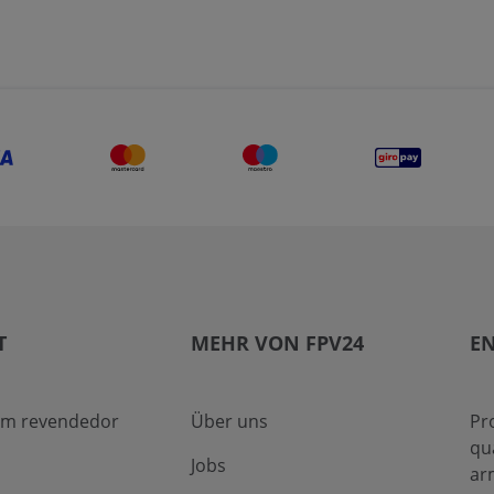
T
MEHR VON FPV24
EN
um revendedor
Über uns
Pr
qu
Jobs
ar