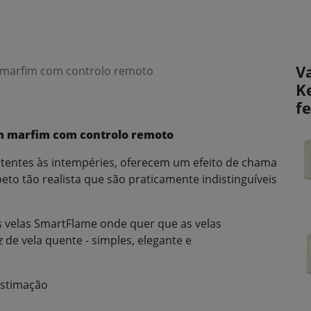
V
m marfim com controlo remoto
K
f
cm marfim com controlo remoto
istentes às intempéries, oferecem um efeito de chama
eto tão realista que são praticamente indistinguíveis
eis velas SmartFlame onde quer que as velas
de vela quente - simples, elegante e
estimação