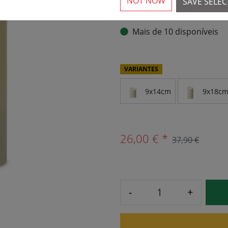
NOT NOW
SAVE SELE
Mais de 10 disponíveis
VARIANTES
9x14cm
9x18c
26,00 € *
37,90 €
-
+