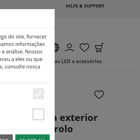
HILFE & SUPPORT
ego do site, fornecer
ilhamos informações
PT
 e análise. Nossos
ceu a eles ou que
Venda de velas LED e acessórios
s, consulte nossa
Essenziell
tFlame para exterior
Statstik & Marketing
im com controlo