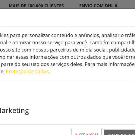
MAIS DE 100.000 CLIENTES
ENVIO COM DHL &
SATISFEITOS
DPD
okies para personalizar conteúdo e anúncios, analisar o tráf
ocial e otimizar nosso serviço para você. Também compart
osso site com nossos parceiros de mídia social, publicidade
binar essas informações com outros dados que você forne
erior
Velas especiais LED
Acessórios
parte do seu uso dos serviços deles. Para mais informaçõe
de.
Proteção de dados
.
Marketing
Vela LED Smar
9x23 cm marf
remoto