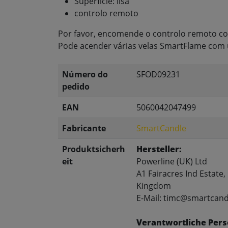
Superfície: lisa
controlo remoto
Por favor, encomende o controlo remoto co
Pode acender várias velas SmartFlame com 
Número do
SFOD09231
pedido
EAN
5060042047499
Fabricante
SmartCandle
Produktsicherh
Hersteller:
eit
Powerline (UK) Ltd
A1 Fairacres Ind Estate
Kingdom
E-Mail: timc@smartcand
Verantwortliche Pers