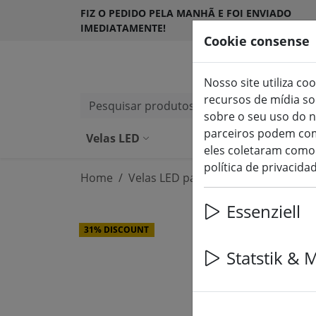
FIZ O PEDIDO PELA MANHÃ E FOI ENVIADO
IMEDIATAMENTE!
Cookie consense
Nosso site utiliza co
recursos de mídia s
Pesquisar produtos
sobre o seu uso do n
parceiros podem com
Velas LED
Velas LED para ext
eles coletaram como 
política de privacida
Home
Velas LED para exterior
Essenziell
31% DISCOUNT
Statstik & 