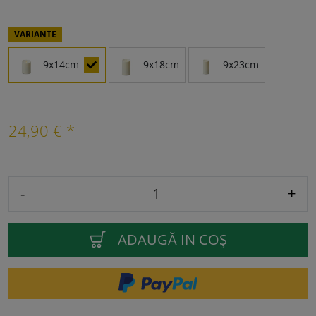
VARIANTE
9x14cm
9x18cm
9x23cm
24,90 € *
-
+
ADAUGĂ IN COŞ