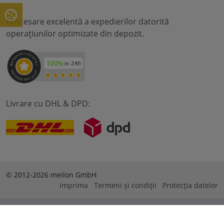
Procesare excelentă a expedierilor datorită
operațiunilor optimizate din depozit.
Livrare cu DHL & DPD:
© 2012-2026 meilon GmbH
imprima
Termeni și condiții
Protecția datelor
* Alle Preise sind inkl. Mehrwertsteuer zzgl. Versandkosten