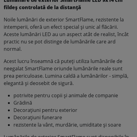
fildeș controlată de la distanță
Noile lumânări de exterior SmartFlame, rezistente la
intemperii, oferă un efect special și unic al flăcării.
Aceste lumânări LED au un aspect atât de realist, încât
practic nu se pot distinge de lumânările care ard
normal.
Acest lucru înseamnă că puteți utiliza lumânările de
neegalat SmartFlame oriunde lumânările reale sunt
prea periculoase. Lumina caldă a lumânărilor - simplă,
elegantă și deosebit de sigură.
potrivite pentru copii și animale de companie
Grădină
Decorațiuni pentru exterior
Decorațiuni funerare
rezistente la vânt, murdărie, umiditate și soare
Lumânările de exterior SmartFlame sunt disponibile în