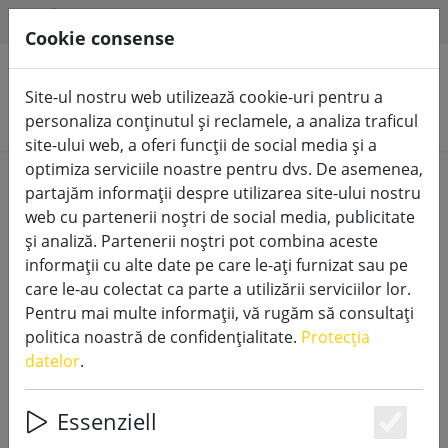
HILFE & SUPPORT
RO
Cookie consense
Site-ul nostru web utilizează cookie-uri pentru a
Căutare produse
personaliza conținutul și reclamele, a analiza traficul
site-ului web, a oferi funcții de social media și a
optimiza serviciile noastre pentru dvs. De asemenea,
Home
Lumânări LED pentru exterior
partajăm informații despre utilizarea site-ului nostru
web cu partenerii noștri de social media, publicitate
și analiză. Partenerii noștri pot combina aceste
informații cu alte date pe care le-ați furnizat sau pe
care le-au colectat ca parte a utilizării serviciilor lor.
SmartFlame LED lumânare în aer
Pentru mai multe informații, vă rugăm să consultați
liber 9x14 cm fildeș controlat de la
politica noastră de confidențialitate.
Protecția
distanță
datelor
.
Essenziell
Es