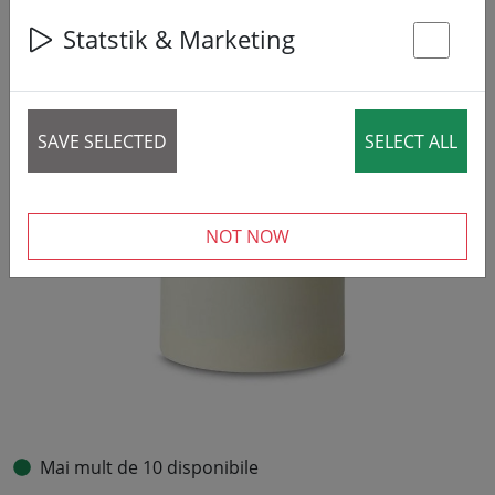
Statstik & Marketing
St
SAVE SELECTED
SELECT ALL
NOT NOW
Mai mult de 10 disponibile