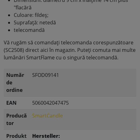
"flacără
Culoare: fildeș;
Suprafață: netedă
telecomandă
Vă rugăm să comandați telecomanda corespunzătoare
(SC2508) direct aici în magazin. Puteți comuta mai multe
lumânări SmartFlame cu o singură telecomandă.
Număr
SFOD09141
de
ordine
EAN
5060042047475
Producă
SmartCandle
tor
Produkt
Hersteller: