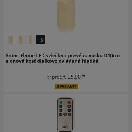
+3
SmartFlame LED sviečka z pravého vosku D10cm
slonová kosť diaľkovo ovládaná hladká
€ 25,90 *
preč
3 VARIANTY