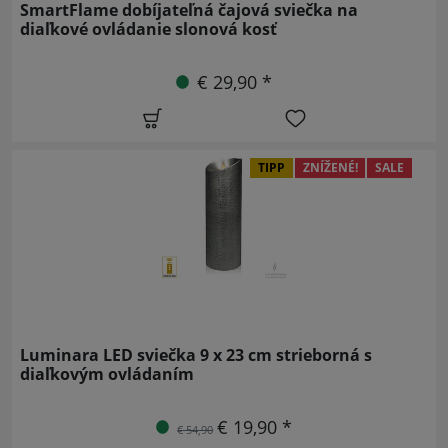
SmartFlame dobíjateľná čajová sviečka na
diaľkové ovládanie slonová kosť
€ 29,90 *
TIPP
ZNÍŽENÉ!
SALE
Luminara LED sviečka 9 x 23 cm strieborná s
diaľkovým ovládaním
€ 19,90 *
€ 54,90