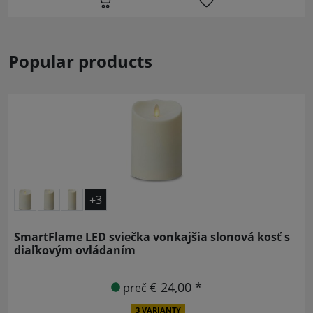
Popular products
+3
SmartFlame LED sviečka vonkajšia slonová kosť s
diaľkovým ovládaním
€ 24,00 *
preč
3 VARIANTY