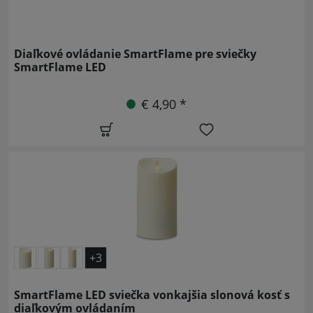
Diaľkové ovládanie SmartFlame pre sviečky
SmartFlame LED
€ 4,90 *
+3
SmartFlame LED sviečka vonkajšia slonová kosť s
diaľkovým ovládaním