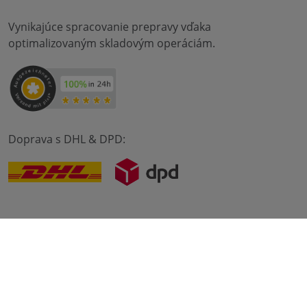
Vynikajúce spracovanie prepravy vďaka
optimalizovaným skladovým operáciám.
Doprava s DHL & DPD:
© 2012-2026 meilon GmbH
odtlačok
Zmluvné podmienky
Ochrana údajov
* Alle Preise sind inkl. Mehrwertsteuer zzgl. Versandkosten
und ggf. Nachnahmegebühren, wenn nicht anders