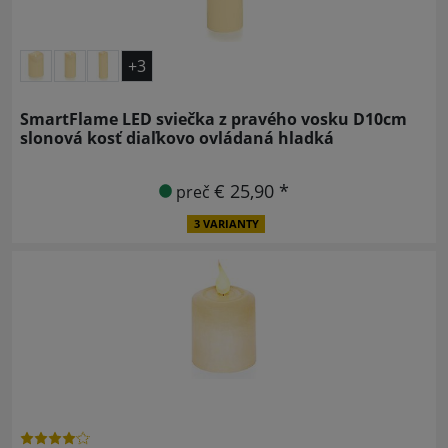
+3
SmartFlame LED sviečka z pravého vosku D10cm
slonová kosť diaľkovo ovládaná hladká
€ 25,90 *
preč
3 VARIANTY