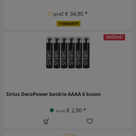
€ 34,90 *
preč
1 VARIANTY
ZNÍŽENÉ!
Sirius DecoPower batérie AAAA 6 kusov
€ 2,90 *
€ 3,90