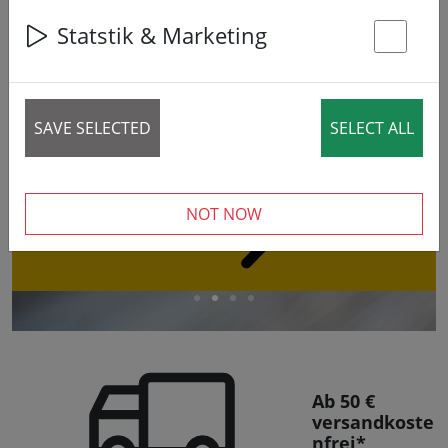
Luminara LED Outdoor Kerzen
Statstik & Marketing
St
Wasser- und Wetterfest
Fernbedienbar &
Timer
SAVE SELECTED
SELECT ALL
JETZT
NOT NOW
ANSEHEN
Ab 50 €
versandkoste
nfrei*