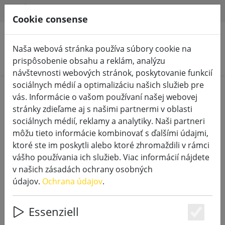
HILFE & SUPPORT
SK
Cookie consense
Naša webová stránka používa súbory cookie na
Vyhľadať produkty
prispôsobenie obsahu a reklám, analýzu
návštevnosti webových stránok, poskytovanie funkcií
sociálnych médií a optimalizáciu našich služieb pre
vás. Informácie o vašom používaní našej webovej
stránky zdieľame aj s našimi partnermi v oblasti
sociálnych médií, reklamy a analytiky. Naši partneri
môžu tieto informácie kombinovať s ďalšími údajmi,
ktoré ste im poskytli alebo ktoré zhromaždili v rámci
vášho používania ich služieb. Viac informácií nájdete
v našich zásadách ochrany osobných
údajov.
Ochrana údajov
.
Essenziell
Es