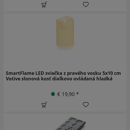
SmartFlame LED sviečka z pravého vosku 5x10 cm
Votive slonová kosť diaľkovo ovládaná hladká
€ 19,90 *