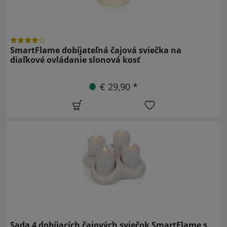
SmartFlame dobíjateľná čajová sviečka na
diaľkové ovládanie slonová kosť
€ 29,90 *
Sada 4 dobíjacích čajových sviečok SmartFlame s