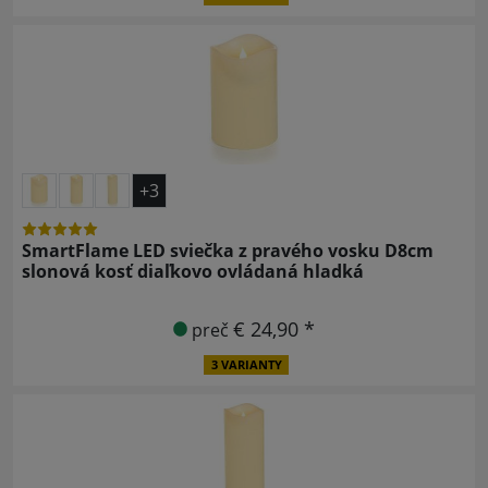
+3
SmartFlame LED sviečka z pravého vosku D8cm
slonová kosť diaľkovo ovládaná hladká
€ 24,90 *
preč
3 VARIANTY