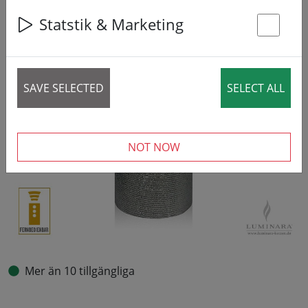
Statstik & Marketing
St
SAVE SELECTED
SELECT ALL
NOT NOW
Mer än 10 tillgängliga