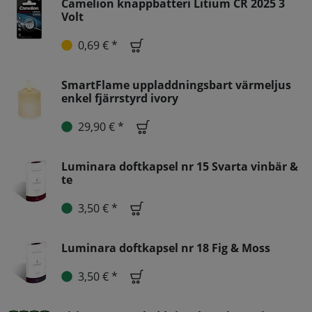
Camelion knappbatteri Litium CR 2025 3
Volt
0,69 € *
SmartFlame uppladdningsbart värmeljus
enkel fjärrstyrd ivory
29,90 € *
Luminara doftkapsel nr 15 Svarta vinbär &
te
3,50 € *
Luminara doftkapsel nr 18 Fig & Moss
3,50 € *