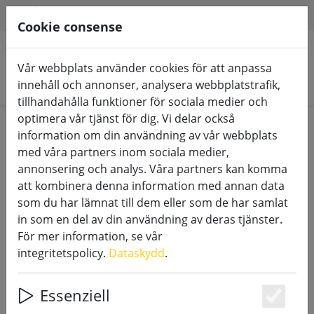
HILFE & SUPPORT
SV
Cookie consense
Vår webbplats använder cookies för att anpassa
Sök produkter
innehåll och annonser, analysera webbplatstrafik,
tillhandahålla funktioner för sociala medier och
optimera vår tjänst för dig. Vi delar också
Home
LED-ljus
Guld och silver
information om din användning av vår webbplats
med våra partners inom sociala medier,
annonsering och analys. Våra partners kan komma
att kombinera denna information med annan data
som du har lämnat till dem eller som de har samlat
Luminara LED-ljus 9 x 23 cm silver
in som en del av din användning av deras tjänster.
fjärrstyrt
För mer information, se vår
integritetspolicy.
Dataskydd
.
Essenziell
64% DISCOUNT
Es