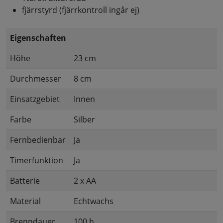
fjärrstyrd (fjärrkontroll ingår ej)
Eigenschaften
Höhe
23 cm
Durchmesser
8 cm
Einsatzgebiet
Innen
Farbe
Silber
Fernbedienbar
Ja
Timerfunktion
Ja
Batterie
2 x AA
Material
Echtwachs
Brenndauer
100 h