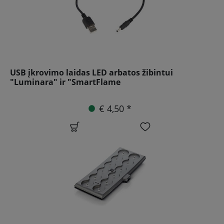
USB įkrovimo laidas LED arbatos žibintui
"Luminara" ir "SmartFlame
€ 4,50 *