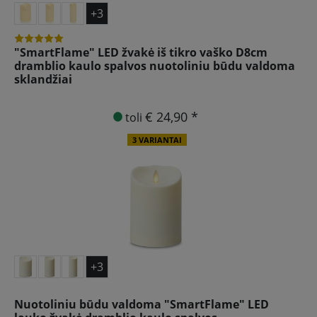
+3
"SmartFlame" LED žvakė iš tikro vaško D8cm
dramblio kaulo spalvos nuotoliniu būdu valdoma
sklandžiai
€ 24,90 *
toli
3 VARIANTAI
+3
Nuotoliniu būdu valdoma "SmartFlame" LED