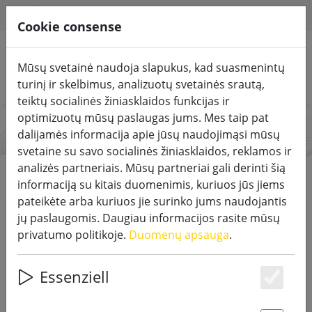
HILFE & SUPPORT
LT
Cookie consense
Mūsų svetainė naudoja slapukus, kad suasmenintų
Ieškoti produktų
turinį ir skelbimus, analizuotų svetainės srautą,
teiktų socialinės žiniasklaidos funkcijas ir
optimizuotų mūsų paslaugas jums. Mes taip pat
dalijamės informacija apie jūsų naudojimąsi mūsų
SmartCandle
svetaine su savo socialinės žiniasklaidos, reklamos ir
analizės partneriais. Mūsų partneriai gali derinti šią
informaciją su kitais duomenimis, kuriuos jūs jiems
pateikėte arba kuriuos jie surinko jums naudojantis
Start
Prekių ženklai
SmartCandle
jų paslaugomis. Daugiau informacijos rasite mūsų
privatumo politikoje.
Duomenų apsauga
.
EIKITE TIESIAI Į PRODUKTUS
Essenziell
Es
Die batteriebetriebenen Kerzen von SmartCandle
kommen echten Kerzen am nächsten und sind das