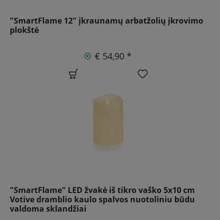
"SmartFlame 12" įkraunamų arbatžolių įkrovimo
plokštė
€ 54,90 *
"SmartFlame" LED žvakė iš tikro vaško 5x10 cm
Votive dramblio kaulo spalvos nuotoliniu būdu
valdoma sklandžiai