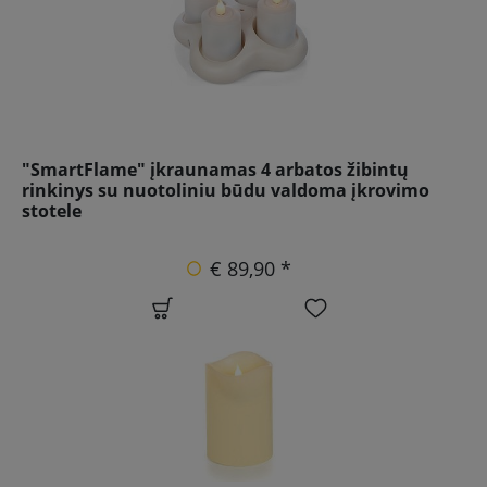
"SmartFlame" įkraunamas 4 arbatos žibintų
rinkinys su nuotoliniu būdu valdoma įkrovimo
stotele
€ 89,90 *