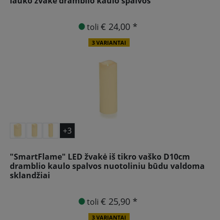
lauko žvakė dramblio kaulo spalvos
€ 24,00 *
toli
3 VARIANTAI
+3
"SmartFlame" LED žvakė iš tikro vaško D10cm
dramblio kaulo spalvos nuotoliniu būdu valdoma
sklandžiai
€ 25,90 *
toli
3 VARIANTAI