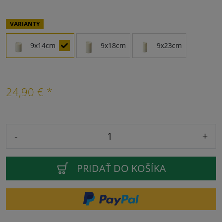
VARIANTY
9x14cm
9x18cm
9x23cm
24,90 € *
-
+
PRIDAŤ DO KOŠÍKA