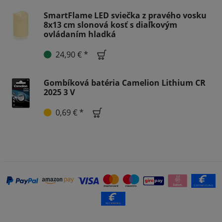
SmartFlame LED sviečka z pravého vosku
8x13 cm slonová kosť s diaľkovým
ovládaním hladká
24,90 € *
Gombíková batéria Camelion Lithium CR
2025 3 V
0,69 € *