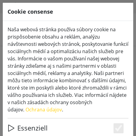
HILFE & SUPPORT
SK
Cookie consense
Naša webová stránka používa súbory cookie na
Vyhľadať produkty
prispôsobenie obsahu a reklám, analýzu
návštevnosti webových stránok, poskytovanie funkcií
sociálnych médií a optimalizáciu našich služieb pre
Home
Vonkajšie sviečky LED
vás. Informácie o vašom používaní našej webovej
stránky zdieľame aj s našimi partnermi v oblasti
sociálnych médií, reklamy a analytiky. Naši partneri
môžu tieto informácie kombinovať s ďalšími údajmi,
ktoré ste im poskytli alebo ktoré zhromaždili v rámci
SmartFlame LED sviečka vonkajšia
vášho používania ich služieb. Viac informácií nájdete
9x14 cm slonová kosť na diaľkové
v našich zásadách ochrany osobných
ovládanie
údajov.
Ochrana údajov
.
Essenziell
Es