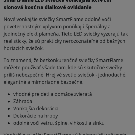
slonová kosť na diaľkové ovládanie
Nové vonkajšie sviečky SmartFlame odolné voči
poveternostným vplyvom ponúkajú špeciálny a
jedinečný efekt plameňa. Tieto LED sviečky vyzerajú tak
realisticky, že sú prakticky nerozoznateľné od bežných
horiacich sviečok.
To znamená, že bezkonkurenčné sviečky SmartFlame
môžete používať všade tam, kde sú skutočné sviečky
príliš nebezpečné. Hrejivé svetlo sviečok - jednoduché,
elegantné a mimoriadne bezpečné.
vhodné pre deti a domáce zvieratá
Záhrada
Vonkajšia dekorácia
Dekorácie na hroby
odolné voči vetru, špine, vlhkosti a slnku
Vonkajšie sviečky SmartFlame sú k dispozícii v rôznych