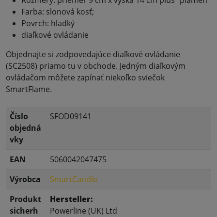
Farba: slonová kosť;
Povrch: hladký
diaľkové ovládanie
Objednajte si zodpovedajúce diaľkové ovládanie
(SC2508) priamo tu v obchode. Jedným diaľkovým
ovládačom môžete zapínať niekoľko sviečok
SmartFlame.
Číslo
SFOD09141
objedná
vky
EAN
5060042047475
Výrobca
SmartCandle
Produkt
Hersteller:
sicherh
Powerline (UK) Ltd