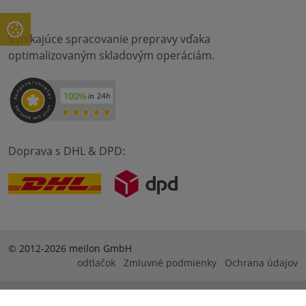
Vynikajúce spracovanie prepravy vďaka
optimalizovaným skladovým operáciám.
Doprava s DHL & DPD:
© 2012-2026 meilon GmbH
odtlačok
Zmluvné podmienky
Ochrana údajov
* Alle Preise sind inkl. Mehrwertsteuer zzgl. Versandkosten