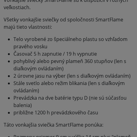
veľkostiach.
Všetky vonkajšie sviečky od spoločnosti SmartFlame
majú tieto vlastnosti:
Telo vyrobené zo špeciálneho plastu so vzhľadom
pravého vosku
Časovač 5 h zapnutie / 19 h vypnutie
pohyblivý alebo pevný plameň 360 stupňov (len s
diaľkovým ovládaním)
2 úrovne jasu na výber (len s diaľkovým ovládaním)
Stále svetlo alebo režim blikania (len s diaľkovým
ovládaním)
Prevádzka na dve batérie typu D (nie sú súčasťou
balenia)
približne 1200 h prevádzkového času
Táto vonkajšia sviečka SmartFlame ponúka:
Rozmery: priemer 9 cm x výška 14 cm plus "plameň