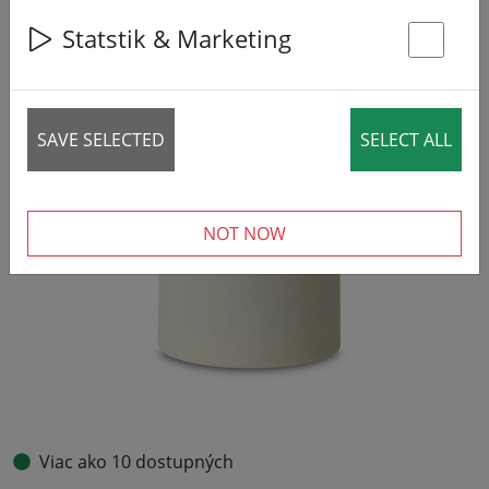
Statstik & Marketing
St
SAVE SELECTED
SELECT ALL
NOT NOW
Viac ako 10 dostupných